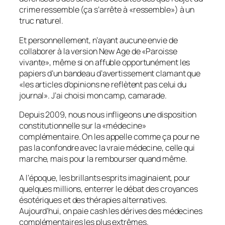
crime ressemble (ça s’arrête à «ressemble») à un
truc naturel.
Et personnellement, n’ayant aucune envie de
collaborer à la version New Age de «Paroisse
vivante», même si on affuble opportunément les
papiers d’un bandeau d’avertissement clamant que
«les articles d’opinions ne reflètent pas celui du
journal». J’ai choisi mon camp, camarade.
Depuis 2009, nous nous infligeons une disposition
constitutionnelle sur la «médecine»
complémentaire. On les appelle comme ça pour ne
pas la confondre avec la vraie médecine, celle qui
marche, mais pour la rembourser quand même.
A l’époque, les brillants esprits imaginaient, pour
quelques millions, enterrer le débat des croyances
ésotériques et des thérapies alternatives.
Aujourd’hui, on paie cash les dérives des médecines
complémentaires les plus extrêmes.