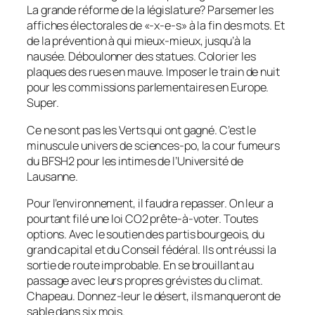
La grande réforme de la législature? Parsemer les
affiches électorales de «-x-e-s» à la fin des mots. Et
de la prévention à qui mieux-mieux, jusqu’à la
nausée. Déboulonner des statues. Colorier les
plaques des rues en mauve. Imposer le train de nuit
pour les commissions parlementaires en Europe.
Super.
Ce ne sont pas les Verts qui ont gagné. C’est le
minuscule univers de sciences-po, la cour fumeurs
du BFSH2 pour les intimes de l’Université de
Lausanne.
Pour l’environnement, il faudra repasser. On leur a
pourtant filé une loi CO2 prête-à-voter. Toutes
options. Avec le soutien des partis bourgeois, du
grand capital et du Conseil fédéral. Ils ont réussi la
sortie de route improbable. En se brouillant au
passage avec leurs propres grévistes du climat.
Chapeau. Donnez-leur le désert, ils manqueront de
sable dans six mois.