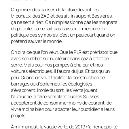
Organiser des danses de la pluie devant les
tribunaux, des ZAD et des sit-in au pont Bessières,
ça ne sert à rien. Ça n’impressionne pas les magnats
du pétrole, ça ne fait pas baisser le mercure. La
politique des symboles, c’est un peu court quand on
prétend sauver le monde.
On dira ce que l’on veut. Que le PLR est préhistorique
avec son débat sur nucléaire sans gaz à effet de
serre. Mais pour nos pompes à chaleur et nos
voitures électriques, il faudra du jus. Et pas qu’un
peu. Quand on veut faciliter la construction de
barrages ou d’éoliennes, les écologistes
s’évaporent. Ironie du sort, les Verts jouent
l’autruche, à faire semblant que les Suisses
accepteront de consommer moins de courant, de
vivre moins bien pour adapter leur quotidien à leurs
projets.
À mi-mandat, la vague verte de 2019 n’a rien apporté