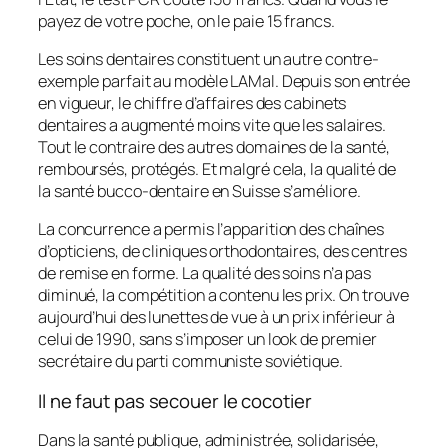
payez de votre poche, on le paie 15 francs.
Les soins dentaires constituent un autre contre-
exemple parfait au modèle LAMal. Depuis son entrée
en vigueur, le chiffre d’affaires des cabinets
dentaires a augmenté moins vite que les salaires.
Tout le contraire des autres domaines de la santé,
remboursés, protégés. Et malgré cela, la qualité de
la santé bucco-dentaire en Suisse s’améliore.
La concurrence a permis l’apparition des chaînes
d’opticiens, de cliniques orthodontaires, des centres
de remise en forme. La qualité des soins n’a pas
diminué, la compétition a contenu les prix. On trouve
aujourd’hui des lunettes de vue à un prix inférieur à
celui de 1990, sans s’imposer un look de premier
secrétaire du parti communiste soviétique.
Il ne faut pas secouer le cocotier
Dans la santé publique, administrée, solidarisée,