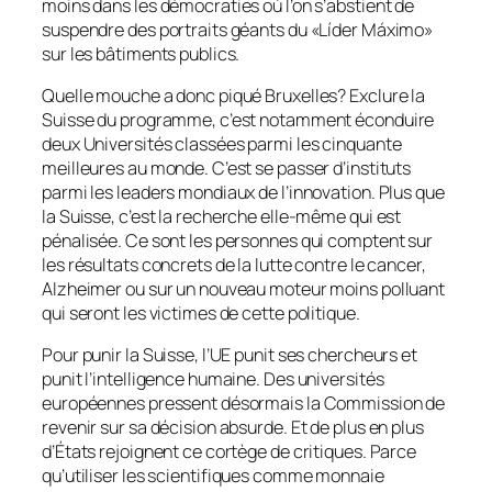
moins dans les démocraties où l’on s’abstient de
suspendre des portraits géants du «Líder Máximo»
sur les bâtiments publics.
Quelle mouche a donc piqué Bruxelles? Exclure la
Suisse du programme, c’est notamment éconduire
deux Universités classées parmi les cinquante
meilleures au monde. C’est se passer d’instituts
parmi les leaders mondiaux de l’innovation. Plus que
la Suisse, c’est la recherche elle-même qui est
pénalisée. Ce sont les personnes qui comptent sur
les résultats concrets de la lutte contre le cancer,
Alzheimer ou sur un nouveau moteur moins polluant
qui seront les victimes de cette politique.
Pour punir la Suisse, l’UE punit ses chercheurs et
punit l’intelligence humaine. Des universités
européennes pressent désormais la Commission de
revenir sur sa décision absurde. Et de plus en plus
d’États rejoignent ce cortège de critiques. Parce
qu’utiliser les scientifiques comme monnaie