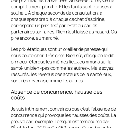
des pharmacies. La santé en Suisse est un système
complètement planifié. Et les tarifs sont étatisés à
souhait. À chaque seconde de consultation, à
chaque sparadrap, à chaque cachet d’aspirine,
correspond un prix, fixé par l’État ou par les
partenaires tarifaires. Rien n’est laissé au hasard. Ou
pire encore, au marché.
Les prix étatiques sont un oreiller de paresse qui
nous coûte cher. Très cher. Bien sûr, dès qu’on le dit,
on nous rétorque les mêmes lieux communs sur la
santé, un bien «pas comme les autres». Mais soyez
rassurés: les revenus des acteurs de la santé, eux,
sont des revenus comme les autres.
Absence de concurrence, hausse des
coûts
Je suis intimement convaincu que c’est l’absence de
concurrence qui provoque les hausses des coûts. La
preuve par l’exemple. Lorsqu’il est remboursé par
l’État, le test PCR coûte 150 francs. Quand vous le