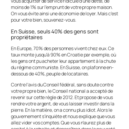
vous acquitter de service ridicule d’une dette, de
moins de 1% sur l’emprunt de votre propre maison.
On vous évite ainsi une économie de loyer. Mais c’est
pour votre bien, souvenez-vous.
En Suisse, seuls 40% des gens sont
propriétaires
En Europe, 70% des personnes vivent chez eux. Ce
taux monte jusqu’à 90% en Croatie par exemple, où
les gens ont pu acheter leur appartement à la chute
du régime communiste. En Suisse, on plafonne en-
dessous de 40%, peuple de locataires.
Contre l’avis du Conseil fédéral, sans doute contre
votre propre bien, le Conseil national a accepté de
revenir sur cette règle de 2012. Et propose de vous
rendre votre argent, de vous laisser investir dans la
pierre. En la matière, on a connu plus idiot. Alors le
gouvernement s’inquiète et nous explique que vous
allez vider vos comptes. Que vous n’aurez plus de