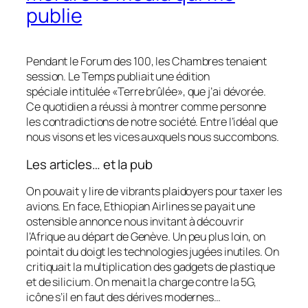
publie
Pendant le Forum des 100, les Chambres tenaient
session.
Le Temps
publiait
une édition
spéciale
intitulée «Terre brûlée», que j’ai dévorée.
Ce quotidien a réussi à montrer comme personne
les contradictions de notre société. Entre l’idéal que
nous visons et les vices auxquels nous succombons.
Les articles… et la pub
On pouvait y lire de vibrants plaidoyers pour taxer les
avions. En face, Ethiopian Airlines se payait une
ostensible annonce nous invitant à découvrir
l’Afrique au départ de Genève. Un peu plus loin, on
pointait du doigt les technologies jugées inutiles. On
critiquait la multiplication des gadgets de plastique
et de silicium. On menait la charge contre la 5G,
icône s’il en faut des dérives modernes…