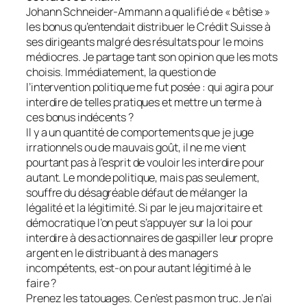
Johann Schneider-Ammann a qualifié de « bêtise »
les bonus qu’entendait distribuer le Crédit Suisse à
ses dirigeants malgré des résultats pour le moins
médiocres. Je partage tant son opinion que les mots
choisis. Immédiatement, la question de
l’intervention politique me fut posée : qui agira pour
interdire de telles pratiques et mettre un terme à
ces bonus indécents ?
Il y a un quantité de comportements que je juge
irrationnels ou de mauvais goût, il ne me vient
pourtant pas à l’esprit de vouloir les interdire pour
autant. Le monde politique, mais pas seulement,
souffre du désagréable défaut de mélanger la
légalité et la légitimité. Si par le jeu majoritaire et
démocratique l’on peut s’appuyer sur la loi pour
interdire à des actionnaires de gaspiller leur propre
argent en le distribuant à des managers
incompétents, est-on pour autant légitimé à le
faire ?
Prenez les tatouages. Ce n’est pas mon truc. Je n’ai