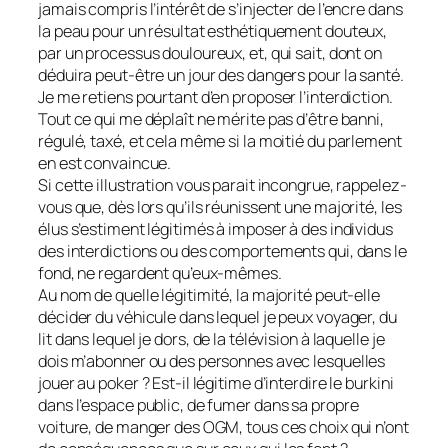
jamais compris l’intérêt de s’injecter de l’encre dans
la peau pour un résultat esthétiquement douteux,
par un processus douloureux, et, qui sait, dont on
déduira peut-être un jour des dangers pour la santé.
Je me retiens pourtant d’en proposer l’interdiction.
Tout ce qui me déplaît ne mérite pas d’être banni,
régulé, taxé, et cela même si la moitié du parlement
en est convaincue.
Si cette illustration vous parait incongrue, rappelez-
vous que, dès lors qu’ils réunissent une majorité, les
élus s’estiment légitimés à imposer à des individus
des interdictions ou des comportements qui, dans le
fond, ne regardent qu’eux-mêmes.
Au nom de quelle légitimité, la majorité peut-elle
décider du véhicule dans lequel je peux voyager, du
lit dans lequel je dors, de la télévision à laquelle je
dois m’abonner ou des personnes avec lesquelles
jouer au poker ? Est-il légitime d’interdire le burkini
dans l’espace public, de fumer dans sa propre
voiture, de manger des OGM, tous ces choix qui n’ont