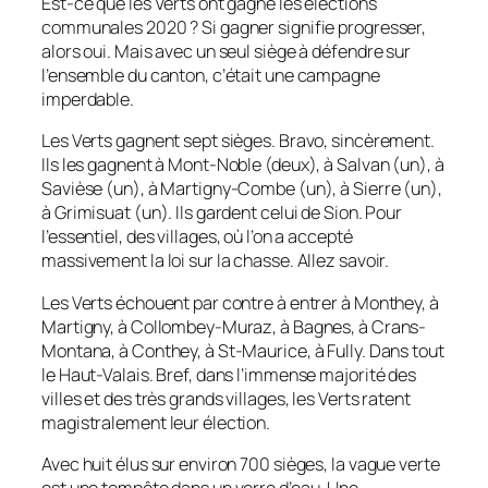
Est-ce que les Verts ont gagné les élections
communales 2020 ? Si gagner signifie progresser,
alors oui. Mais avec un seul siège à défendre sur
l’ensemble du canton, c’était une campagne
imperdable.
Les Verts gagnent sept sièges. Bravo, sincèrement.
Ils les gagnent à Mont-Noble (deux), à Salvan (un), à
Savièse (un), à Martigny-Combe (un), à Sierre (un),
à Grimisuat (un). Ils gardent celui de Sion. Pour
l’essentiel, des villages, où l’on a accepté
massivement la loi sur la chasse. Allez savoir.
Les Verts échouent par contre à entrer à Monthey, à
Martigny, à Collombey-Muraz, à Bagnes, à Crans-
Montana, à Conthey, à St-Maurice, à Fully. Dans tout
le Haut-Valais. Bref, dans l’immense majorité des
villes et des très grands villages, les Verts ratent
magistralement leur élection.
Avec huit élus sur environ 700 sièges, la vague verte
est une tempête dans un verre d’eau. Une