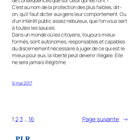
de conséquences que sur ceux qui les font ?
C’est au nom de la protection des plus faibles, dit-
on, qu’il faut dicter aux gens leur comportement. Ou
d’un intérêt public assez nébuleux, que l’on vous sert
à toutes les sauces.
Dans un monde où les citoyens, toujours mieux
formés, sont autonomes, responsables et capables
du discernement nécessaire à juger de ce qui est le
mieux pour eux, la liberté peut devenir illégale. Elle
ne sera jamais illégitime.
9 mai 2017
1
2
3
…
16
Page suivante
→