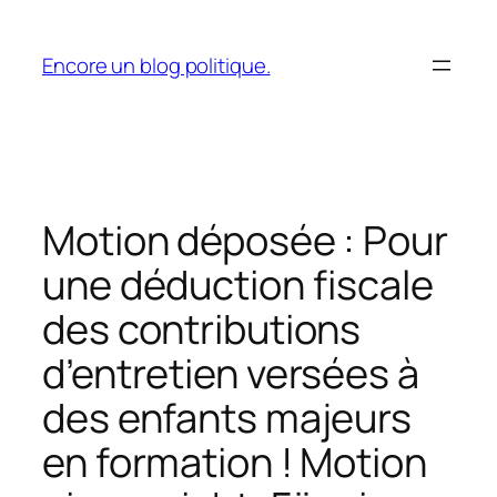
Aller
au
Encore un blog politique.
contenu
Motion déposée : Pour
une déduction fiscale
des contributions
d’entretien versées à
des enfants majeurs
en formation ! Motion