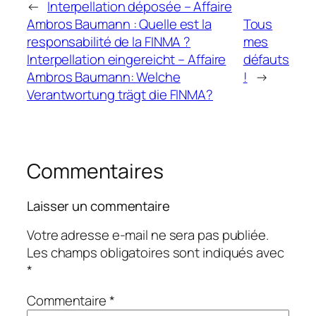
←
Interpellation déposée – Affaire
Ambros Baumann : Quelle est la
Tous
responsabilité de la FINMA ?
mes
Interpellation eingereicht – Affaire
défauts
Ambros Baumann: Welche
!
→
Verantwortung trägt die FINMA?
Commentaires
Laisser un commentaire
Votre adresse e-mail ne sera pas publiée.
Les champs obligatoires sont indiqués avec
*
Commentaire
*