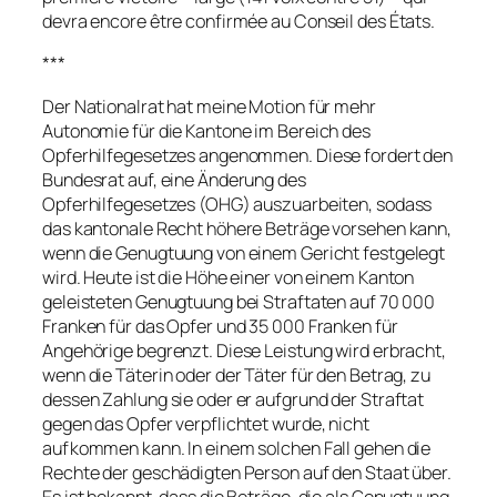
devra encore être confirmée au Conseil des États.
***
Der Nationalrat hat meine Motion für mehr
Autonomie für die Kantone im Bereich des
Opferhilfegesetzes angenommen. Diese fordert den
Bundesrat auf, eine Änderung des
Opferhilfegesetzes (OHG) auszuarbeiten, sodass
das kantonale Recht höhere Beträge vorsehen kann,
wenn die Genugtuung von einem Gericht festgelegt
wird. Heute ist die Höhe einer von einem Kanton
geleisteten Genugtuung bei Straftaten auf 70 000
Franken für das Opfer und 35 000 Franken für
Angehörige begrenzt. Diese Leistung wird erbracht,
wenn die Täterin oder der Täter für den Betrag, zu
dessen Zahlung sie oder er aufgrund der Straftat
gegen das Opfer verpflichtet wurde, nicht
aufkommen kann. In einem solchen Fall gehen die
Rechte der geschädigten Person auf den Staat über.
Es ist bekannt, dass die Beträge, die als Genugtuung