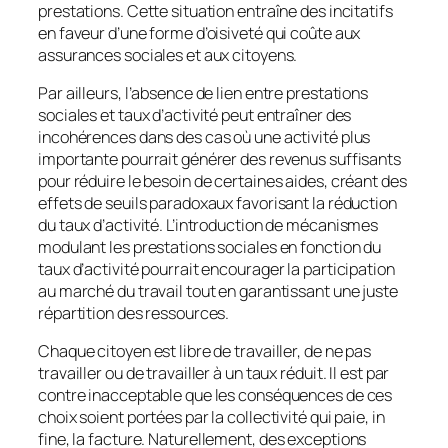
prestations. Cette situation entraîne des incitatifs
en faveur d’une forme d’oisiveté qui coûte aux
assurances sociales et aux citoyens.
Par ailleurs, l’absence de lien entre prestations
sociales et taux d’activité peut entraîner des
incohérences dans des cas où une activité plus
importante pourrait générer des revenus suffisants
pour réduire le besoin de certaines aides, créant des
effets de seuils paradoxaux favorisant la réduction
du taux d’activité. L’introduction de mécanismes
modulant les prestations sociales en fonction du
taux d’activité pourrait encourager la participation
au marché du travail tout en garantissant une juste
répartition des ressources.
Chaque citoyen est libre de travailler, de ne pas
travailler ou de travailler à un taux réduit. Il est par
contre inacceptable que les conséquences de ces
choix soient portées par la collectivité qui paie,
in
fine
, la facture. Naturellement, des exceptions