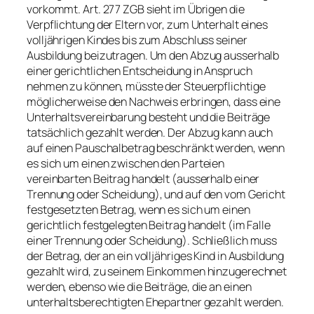
vorkommt. Art. 277 ZGB sieht im Übrigen die
Verpflichtung der Eltern vor, zum Unterhalt eines
volljährigen Kindes bis zum Abschluss seiner
Ausbildung beizutragen. Um den Abzug ausserhalb
einer gerichtlichen Entscheidung in Anspruch
nehmen zu können, müsste der Steuerpflichtige
möglicherweise den Nachweis erbringen, dass eine
Unterhaltsvereinbarung besteht und die Beiträge
tatsächlich gezahlt werden. Der Abzug kann auch
auf einen Pauschalbetrag beschränkt werden, wenn
es sich um einen zwischen den Parteien
vereinbarten Beitrag handelt (ausserhalb einer
Trennung oder Scheidung), und auf den vom Gericht
festgesetzten Betrag, wenn es sich um einen
gerichtlich festgelegten Beitrag handelt (im Falle
einer Trennung oder Scheidung). Schließlich muss
der Betrag, der an ein volljähriges Kind in Ausbildung
gezahlt wird, zu seinem Einkommen hinzugerechnet
werden, ebenso wie die Beiträge, die an einen
unterhaltsberechtigten Ehepartner gezahlt werden.