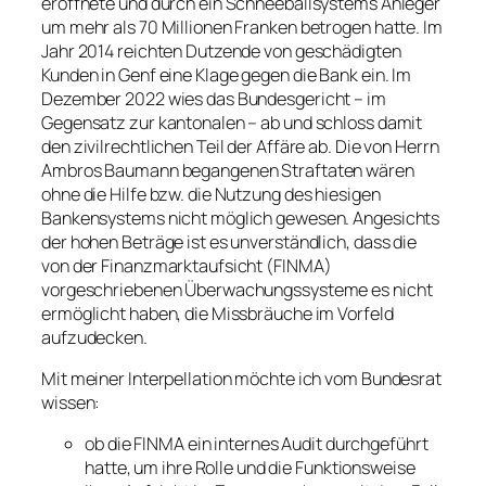
eröffnete und durch ein Schneeballsystems Anleger
um mehr als 70 Millionen Franken betrogen hatte. Im
Jahr 2014 reichten Dutzende von geschädigten
Kunden in Genf eine Klage gegen die Bank ein. Im
Dezember 2022 wies das Bundesgericht – im
Gegensatz zur kantonalen – ab und schloss damit
den zivilrechtlichen Teil der Affäre ab. Die von Herrn
Ambros Baumann begangenen Straftaten wären
ohne die Hilfe bzw. die Nutzung des hiesigen
Bankensystems nicht möglich gewesen. Angesichts
der hohen Beträge ist es unverständlich, dass die
von der Finanzmarktaufsicht (FINMA)
vorgeschriebenen Überwachungssysteme es nicht
ermöglicht haben, die Missbräuche im Vorfeld
aufzudecken.
Mit meiner Interpellation möchte ich vom Bundesrat
wissen:
ob die FINMA ein internes Audit durchgeführt
hatte, um ihre Rolle und die Funktionsweise