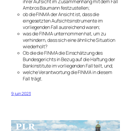
ihrer Aufsicht im Zusammenhang mit dem Fall
Ambros Baumann festzustellen;
ob die FINMA der Ansicht ist, dass die
eingesetzten Aufsichtsinstrumente im
vorliegenden Fall ausreichend waren;
was die FINMA unternommen hat, um zu
verhindern, dass sich eine ähnliche Situation
wiederholt?
Ob die die FINMA die Einschätzung des
Bundesgerichts in Bezug auf die Haftung der
Bankinstitute im vorliegenden Fall teilt, und;
welche Verantwortung die FINMA in diesem
Fall trägt.
9 juin 2023