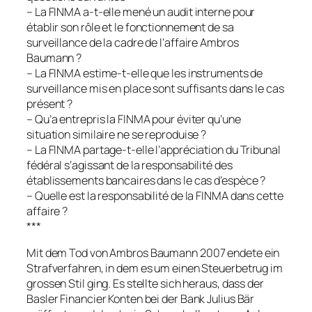
– La FINMA a-t-elle mené un audit interne pour
établir son rôle et le fonctionnement de sa
surveillance de la cadre de l’affaire Ambros
Baumann ?
– La FINMA estime-t-elle que les instruments de
surveillance mis en place sont suffisants dans le cas
présent ?
– Qu’a entrepris la FINMA pour éviter qu’une
situation similaire ne se reproduise ?
– La FINMA partage-t-elle l’appréciation du Tribunal
fédéral s’agissant de la responsabilité des
établissements bancaires dans le cas d’espèce ?
– Quelle est la responsabilité de la FINMA dans cette
affaire ?
***
Mit dem Tod von Ambros Baumann 2007 endete ein
Strafverfahren, in dem es um einen Steuerbetrug im
grossen Stil ging. Es stellte sich heraus, dass der
Basler Financier Konten bei der Bank Julius Bär