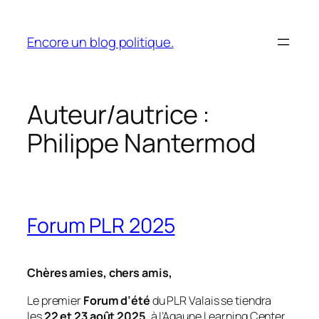
Aller
au
Encore un blog politique.
contenu
Auteur/autrice :
Philippe Nantermod
Forum PLR 2025
Chères amies, chers amis,
Le premier
Forum d’été
du PLR Valais se tiendra
les
22 et 23 août 2025
, à l’Agaune Learning Center,