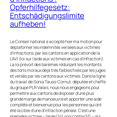
Opferhilfegesetz:
Entschädigungslimite
aufheben!
Le Conseil national a accepté hier ma motion pour
déplafonner les indemnités versées aux victimes
d’infractions, par les cantons en application de la
LAVI (loi sur l’aide aux victimes en cas d’infraction).
La loi prévoit des barèmes réduisant les montants
des torts moraux déjà très faibles fixés par les juges
et versés par les cantons aux victimes. Dans la ligne
du travail de Sonia Tauss-Cornut, députée et cheffe
du groupe PLR Valais, nous nous engageons pour
permettre aux cantons de disposer d’une plus
grande marge de manoeuvre et apporter une aide
complète et bienvenue pour les personnes qui ont
été la cible d’une d’infraction pénale. C’est une
première victoire – large (141 voix contre 51) – qui