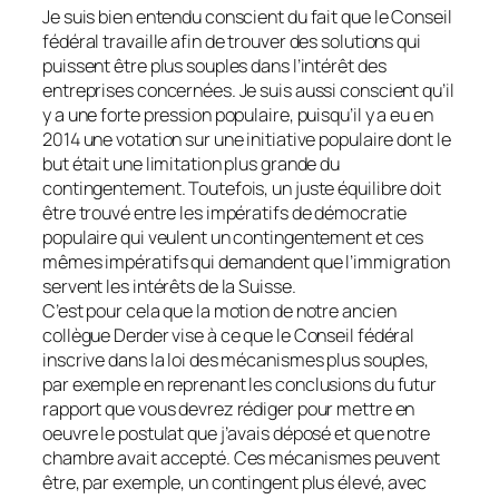
Je suis bien entendu conscient du fait que le Conseil
fédéral travaille afin de trouver des solutions qui
puissent être plus souples dans l’intérêt des
entreprises concernées. Je suis aussi conscient qu’il
y a une forte pression populaire, puisqu’il y a eu en
2014 une votation sur une initiative populaire dont le
but était une limitation plus grande du
contingentement. Toutefois, un juste équilibre doit
être trouvé entre les impératifs de démocratie
populaire qui veulent un contingentement et ces
mêmes impératifs qui demandent que l’immigration
servent les intérêts de la Suisse.
C’est pour cela que la motion de notre ancien
collègue Derder vise à ce que le Conseil fédéral
inscrive dans la loi des mécanismes plus souples,
par exemple en reprenant les conclusions du futur
rapport que vous devrez rédiger pour mettre en
oeuvre le postulat que j’avais déposé et que notre
chambre avait accepté. Ces mécanismes peuvent
être, par exemple, un contingent plus élevé, avec