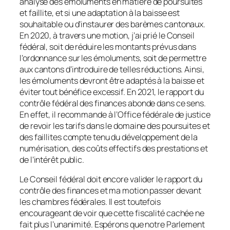
analyse des émoluments en matière de poursuites
et faillite, et si une adaptation à la baisse est
souhaitable ou d’instaurer des barèmes cantonaux.
En 2020, à travers une motion, j’ai prié le Conseil
fédéral, soit de réduire les montants prévus dans
l’ordonnance sur les émoluments, soit de permettre
aux cantons d’introduire de telles réductions. Ainsi,
les émoluments devront être adaptés à la baisse et
éviter tout bénéfice excessif. En 2021, le rapport du
contrôle fédéral des finances abonde dans ce sens.
En effet, il recommande à l’Office fédérale de justice
de revoir les tarifs dans le domaine des poursuites et
des faillites compte tenu du développement de la
numérisation, des coûts effectifs des prestations et
de l’intérêt public.
Le Conseil fédéral doit encore valider le rapport du
contrôle des finances et ma motion passer devant
les chambres fédérales. Il est toutefois
encourageant de voir que cette fiscalité cachée ne
fait plus l’unanimité. Espérons que notre Parlement