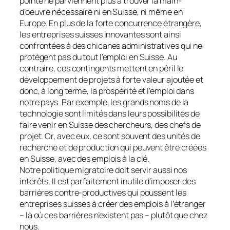
pointe ne parviennent plus à trouver la main-
d’oeuvre nécessaire ni en Suisse, ni même en
Europe. En plus de la forte concurrence étrangère,
les entreprises suisses innovantes sont ainsi
confrontées à des chicanes administratives qui ne
protègent pas du tout l’emploi en Suisse. Au
contraire, ces contingents mettent en péril le
développement de projets à forte valeur ajoutée et
donc, à long terme, la prospérité et l’emploi dans
notre pays. Par exemple, les grands noms de la
technologie sont limités dans leurs possibilités de
faire venir en Suisse des chercheurs, des chefs de
projet. Or, avec eux, ce sont souvent des unités de
recherche et de production qui peuvent être créées
en Suisse, avec des emplois à la clé.
Notre politique migratoire doit servir aussi nos
intérêts. Il est parfaitement inutile d’imposer des
barrières contre-productives qui poussent les
entreprises suisses à créer des emplois à l’étranger
– là où ces barrières n’existent pas – plutôt que chez
nous.