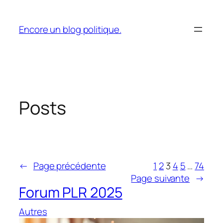
Aller
au
Encore un blog politique.
contenu
Posts
←
Page précédente
1
2
3
4
5
…
74
Page suivante
→
Forum PLR 2025
Autres