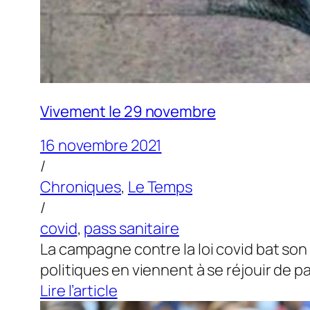
Vivement le 29 novembre
16 novembre 2021
/
Chroniques
,
Le Temps
/
covid
,
pass sanitaire
La campagne contre la loi covid bat so
politiques en viennent à se réjouir de p
Lire l’article